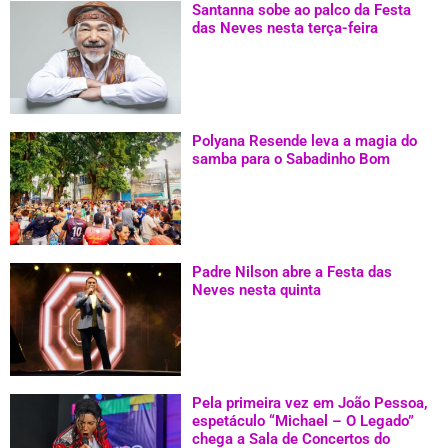
Santanna sobe ao palco da Festa
das Neves nesta terça-feira
Polyana Resende leva a magia do
samba para o Sabadinho Bom
Padre Nilson abre a Festa das
Neves nesta quinta
Pela primeira vez em João Pessoa,
espetáculo “Michael – O Legado”
chega a Sala de Concertos do