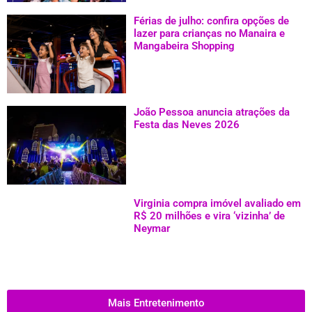
Férias de julho: confira opções de
lazer para crianças no Manaira e
Mangabeira Shopping
João Pessoa anuncia atrações da
Festa das Neves 2026
Virginia compra imóvel avaliado em
R$ 20 milhões e vira ‘vizinha’ de
Neymar
Mais Entretenimento