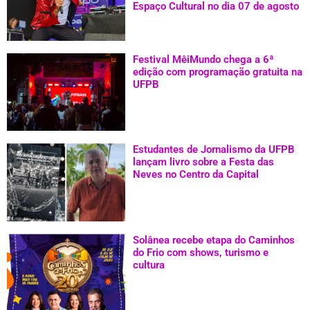
Espaço Cultural no dia 07 de agosto
Festival MêiMundo chega a 6ª
edição com programação gratuita na
UFPB
Estudantes de Jornalismo da UFPB
lançam livro sobre a Festa das
Neves no Centro da Capital
Solânea recebe etapa do Caminhos
do Frio com shows, turismo e
cultura