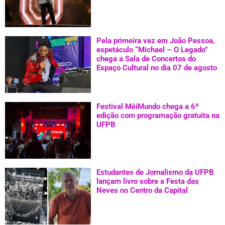
Pela primeira vez em João Pessoa,
espetáculo “Michael – O Legado”
chega a Sala de Concertos do
Espaço Cultural no dia 07 de agosto
Festival MêiMundo chega a 6ª
edição com programação gratuita na
UFPB
Estudantes de Jornalismo da UFPB
lançam livro sobre a Festa das
Neves no Centro da Capital