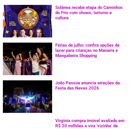
Solânea recebe etapa do Caminhos
do Frio com shows, turismo e
cultura
Férias de julho: confira opções de
lazer para crianças no Manaira e
Mangabeira Shopping
João Pessoa anuncia atrações da
Festa das Neves 2026
Virginia compra imóvel avaliado em
R$ 20 milhões e vira ‘vizinha’ de