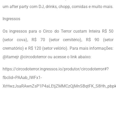
um after party com DJ, drinks, chopp, comidas e muito mais.
Ingressos
Os ingressos para o Circo do Terror custam Inteira R$ 50
(setor cova), R$ 70 (setor cemitério), R$ 90 (setor
crematório) e R$ 120 (setor velório). Para mais informações:
@itamejr @circodoterror ou acesse o link abaixo:
https://circodoterror.ingressos.io/produtor/circodoterror#?
fbclid=PAAab_lWFx1-
XrHwzJsaRAwnZsP1P4aLEtjZMMCzQjMnSBqtFK_S8Hh_pbp