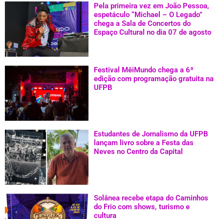
Pela primeira vez em João Pessoa,
espetáculo “Michael – O Legado”
chega a Sala de Concertos do
Espaço Cultural no dia 07 de agosto
Festival MêiMundo chega a 6ª
edição com programação gratuita na
UFPB
Estudantes de Jornalismo da UFPB
lançam livro sobre a Festa das
Neves no Centro da Capital
Solânea recebe etapa do Caminhos
do Frio com shows, turismo e
cultura