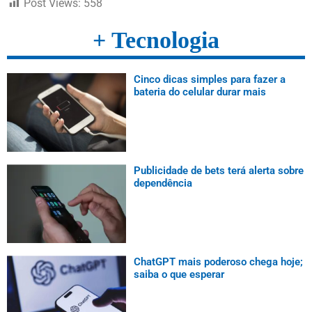
Post Views:
558
+ Tecnologia
Cinco dicas simples para fazer a
bateria do celular durar mais
Publicidade de bets terá alerta sobre
dependência
ChatGPT mais poderoso chega hoje;
saiba o que esperar