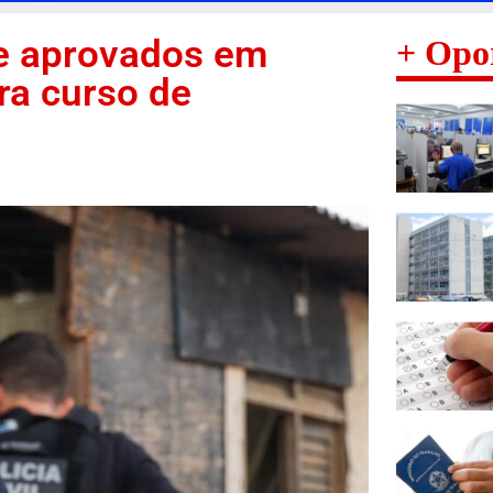
e aprovados em
+ Opo
ara curso de