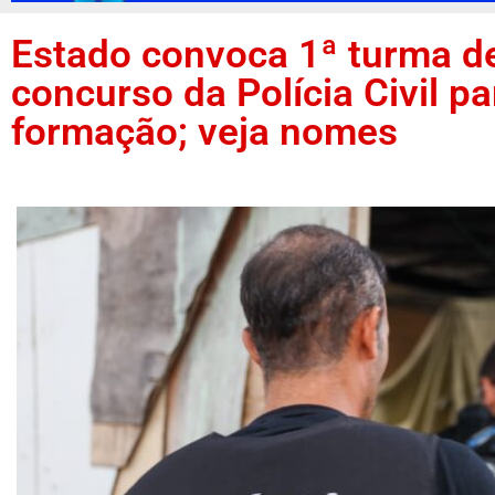
Estado convoca 1ª turma d
concurso da Polícia Civil p
formação; veja nomes