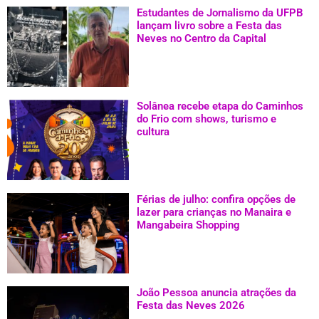
Estudantes de Jornalismo da UFPB
lançam livro sobre a Festa das
Neves no Centro da Capital
Solânea recebe etapa do Caminhos
do Frio com shows, turismo e
cultura
Férias de julho: confira opções de
lazer para crianças no Manaira e
Mangabeira Shopping
João Pessoa anuncia atrações da
Festa das Neves 2026