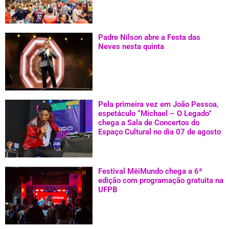
Padre Nilson abre a Festa das
Neves nesta quinta
Pela primeira vez em João Pessoa,
espetáculo “Michael – O Legado”
chega a Sala de Concertos do
Espaço Cultural no dia 07 de agosto
Festival MêiMundo chega a 6ª
edição com programação gratuita na
UFPB