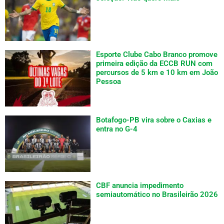
Esporte Clube Cabo Branco promove
primeira edição da ECCB RUN com
percursos de 5 km e 10 km em João
Pessoa
Botafogo-PB vira sobre o Caxias e
entra no G-4
CBF anuncia impedimento
semiautomático no Brasileirão 2026