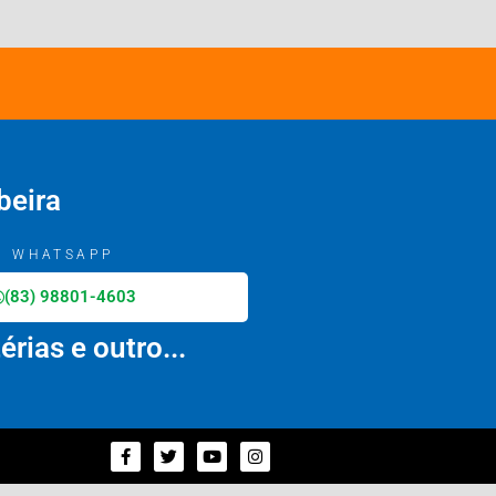
beira
WHATSAPP
(83) 98801-4603
rias e outro...