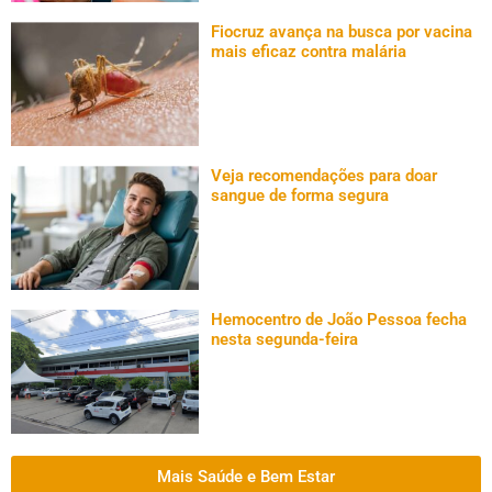
Fiocruz avança na busca por vacina
mais eficaz contra malária
Veja recomendações para doar
sangue de forma segura
Hemocentro de João Pessoa fecha
nesta segunda-feira
Mais Saúde e Bem Estar