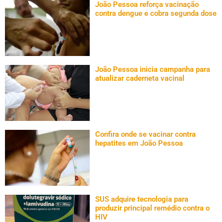
João Pessoa reforça vacinação
contra dengue e cobra segunda dose
João Pessoa inicia campanha para
atualizar caderneta vacinal
Confira onde se vacinar contra
hepatites em João Pessoa
SUS adquire tecnologia para
produzir principal remédio contra o
HIV