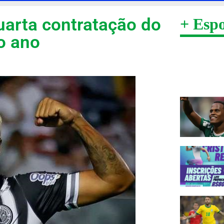
uarta contratação do
+ Espo
o ano