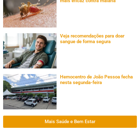
mais eficaz contra malária
Veja recomendações para doar
sangue de forma segura
Hemocentro de João Pessoa fecha
nesta segunda-feira
Mais Saúde e Bem Estar