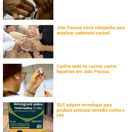
João Pessoa inicia campanha para
atualizar caderneta vacinal
Confira onde se vacinar contra
hepatites em João Pessoa
SUS adquire tecnologia para
produzir principal remédio contra o
HIV