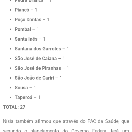
Pedra Branca
– 1
Piancó
– 1
Poço Dantas
– 1
Pombal
– 1
Santa Inês
– 1
Santana dos Garrotes
– 1
São José de Caiana
– 1
São José de Piranhas
– 1
São João de Cariri
– 1
Sousa
– 1
Taperoá
– 1
TOTAL: 27
Nísia também afirmou que através do PAC da Saúde, que
segundo o planejamento do Governo Federal terá um