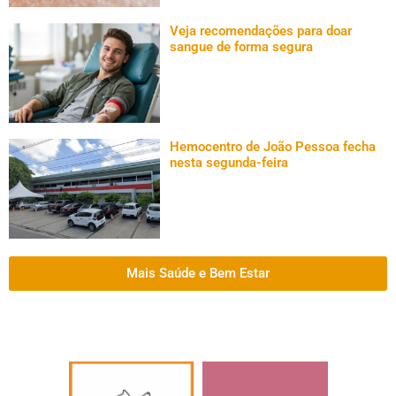
Veja recomendações para doar
sangue de forma segura
Hemocentro de João Pessoa fecha
nesta segunda-feira
Mais Saúde e Bem Estar