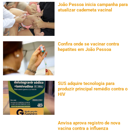
João Pessoa inicia campanha para
atualizar caderneta vacinal
Confira onde se vacinar contra
hepatites em João Pessoa
SUS adquire tecnologia para
produzir principal remédio contra o
HIV
Anvisa aprova registro de nova
vacina contra a influenza