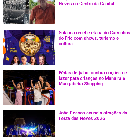
Neves no Centro da Capital
Solânea recebe etapa do Caminhos
do Frio com shows, turismo e
cultura
Férias de julho: confira opções de
lazer para crianças no Manaira e
Mangabeira Shopping
João Pessoa anuncia atrações da
Festa das Neves 2026