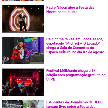
Padre Nilson abre a Festa das
Neves nesta quinta
Pela primeira vez em João Pessoa,
espetáculo “Michael – O Legado”
chega a Sala de Concertos do
Espaço Cultural no dia 07 de agosto
Festival MêiMundo chega a 6ª
edição com programação gratuita na
UFPB
Estudantes de Jornalismo da UFPB
lançam livro sobre a Festa das