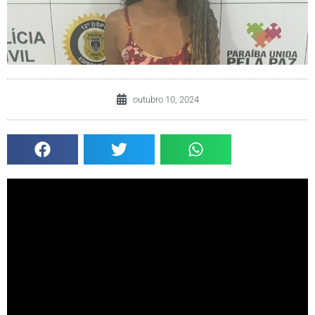
outubro 10, 2024
Uma mulher foi presa em flagrante na tentativa de aplicar
um golpe em uma agência bancária da cidade de Areia, no
Brejo da Paraíba, na tarde desta quarta-feira (9). A
investigada tentava sacar R$ 300 mil reais de uma conta
com uso de uma carteira de identidade falsa.