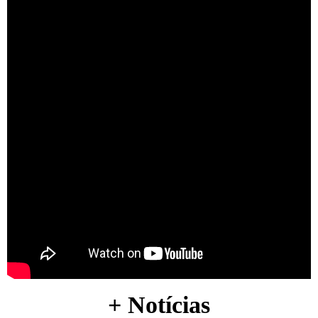
O gerente do banco estranhou a atitude suspeita da mulher
e acionou a Polícia Civil, que prendeu a suspeita em
flagrante. A mulher afirmou ser natural de Pernambuco e
integrante de uma quadrilha especializada em fraudes
bancárias.
A suspeita deve responder pelos crimes de estelionato,
falsidade ideológica e uso de documentos falsos. A
audiência de custódia está prevista para a esta terça-feira
(10).
Portal Coreio
Post Views:
364
+ Notícias