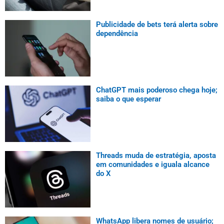
Publicidade de bets terá alerta sobre
dependência
ChatGPT mais poderoso chega hoje;
saiba o que esperar
Threads muda de estratégia, aposta
em comunidades e iguala alcance
do X
WhatsApp libera nomes de usuário;