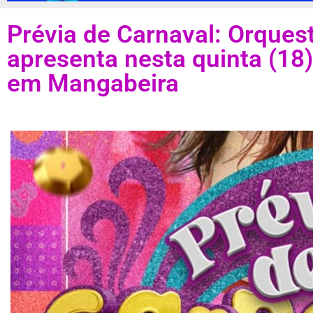
Prévia de Carnaval: Orquest
apresenta nesta quinta (18)
em Mangabeira