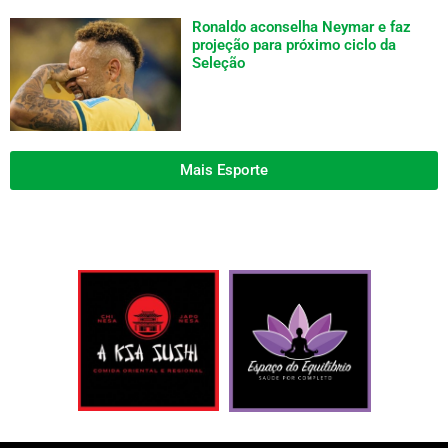
Ronaldo aconselha Neymar e faz
projeção para próximo ciclo da
Seleção
Mais Esporte