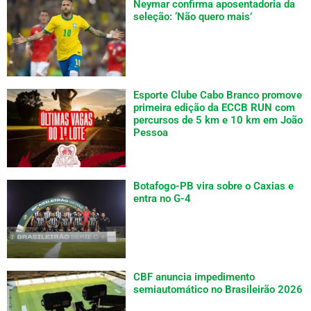
Neymar confirma aposentadoria da
seleção: ‘Não quero mais’
Esporte Clube Cabo Branco promove
primeira edição da ECCB RUN com
percursos de 5 km e 10 km em João
Pessoa
Botafogo-PB vira sobre o Caxias e
entra no G-4
CBF anuncia impedimento
semiautomático no Brasileirão 2026