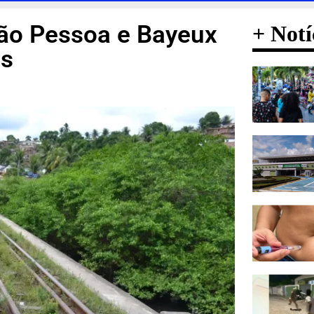
oão Pessoa e Bayeux
+ Notí
as