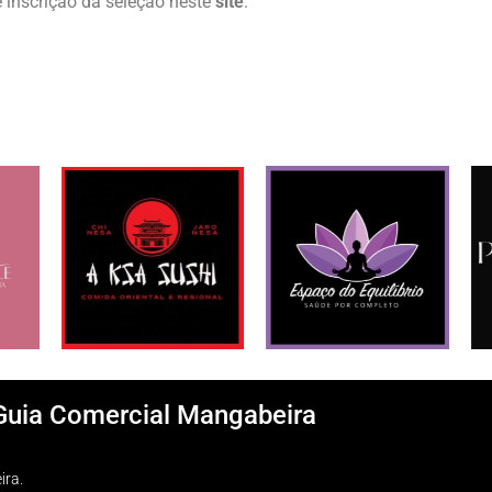
e inscrição da seleção neste
site
.
Guia Comercial Mangabeira
ira.