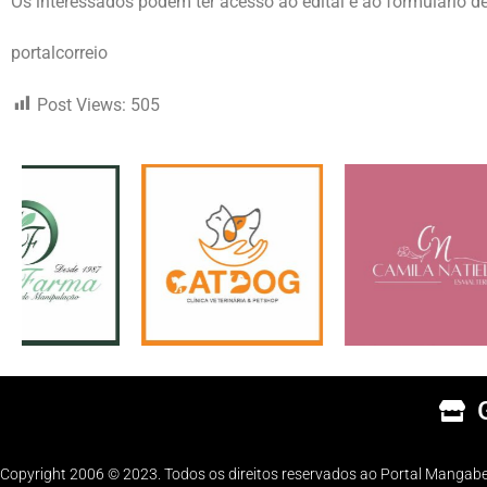
Os interessados podem ter acesso ao edital e ao formulário d
portalcorreio
Post Views:
505
Copyright 2006 © 2023. Todos os direitos reservados ao Portal Mangabe