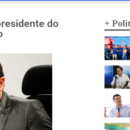
presidente do
+ Poli
o