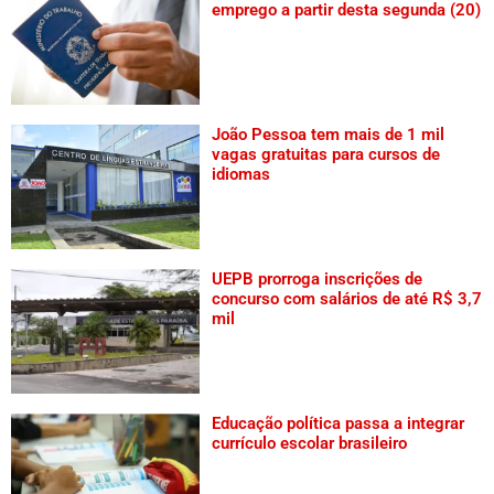
emprego a partir desta segunda (20)
João Pessoa tem mais de 1 mil
vagas gratuitas para cursos de
idiomas
UEPB prorroga inscrições de
concurso com salários de até R$ 3,7
mil
Educação política passa a integrar
currículo escolar brasileiro