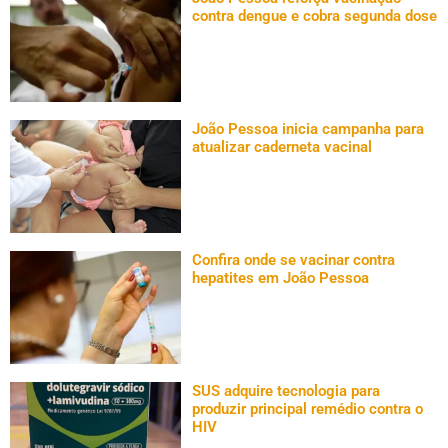
contra dengue e cobra segunda dose
João Pessoa inicia campanha para
atualizar caderneta vacinal
Confira onde se vacinar contra
hepatites em João Pessoa
SUS adquire tecnologia para
produzir principal remédio contra o
HIV