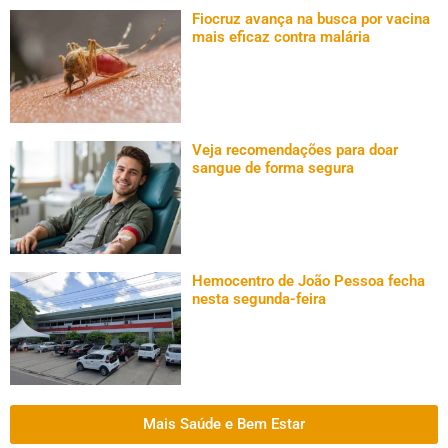
Fiocruz avança na busca por vacina
mais eficaz contra malária
Veja recomendações para doar
sangue de forma segura
Hemocentro de João Pessoa fecha
nesta segunda-feira
Mais Saúde e Bem Estar