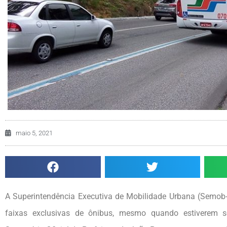
maio 5, 2021
A Superintendência Executiva de Mobilidade Urbana (Semob-JP
faixas exclusivas de ônibus, mesmo quando estiverem 