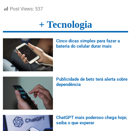
Post Views:
537
+ Tecnologia
Cinco dicas simples para fazer a
bateria do celular durar mais
Publicidade de bets terá alerta sobre
dependência
ChatGPT mais poderoso chega hoje;
saiba o que esperar